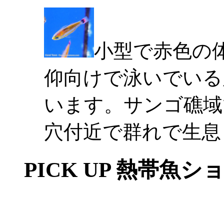
小型で赤色の
仰向けで泳いでいる
います。サンゴ礁域
穴付近で群れで生息
PICK UP 熱帯魚シ