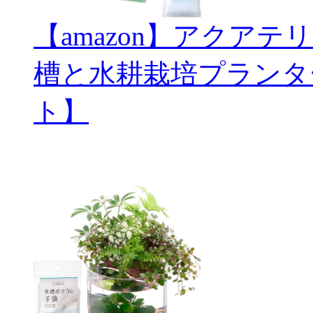
【amazon】アクアテ
槽と水耕栽培プランタ
ト】